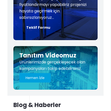
fiyatlandırmayı yapabiliriz projenizi
hayata geçirmek için
sabırsızlanıyoruz…
Teklif Formu
Tanıtım Videomuz
Ürünlerimizde gerçekleşecek olan
kampanyaları takip edebilirsiniz.
Hemen İzle
Blog & Haberler